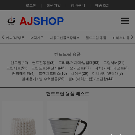
로그인
|
회원가입
|
장바구니
|
배송조회
AJ
SHOP
커피/티/생두
더치기구
다용도선물포장박스
핸드드립 용품
바리스타 용품
핸드드립 용품
핸드밀(42)
핸드전동밀(3)
드리퍼/거치대/받침대(63)
드립서버(21)
드립세트(51)
드립포트(주전자)(46)
모카포트(27)
더치(커피).티 포트(8)
커피메이커(4)
프렌치프레스(16)
사이폰(29)
미니버너/받침대(3)
밀폐용기 / 병 수축필름(29)
필터(더치,드립) / 보관함(44)
핸드드립 용품 베스트