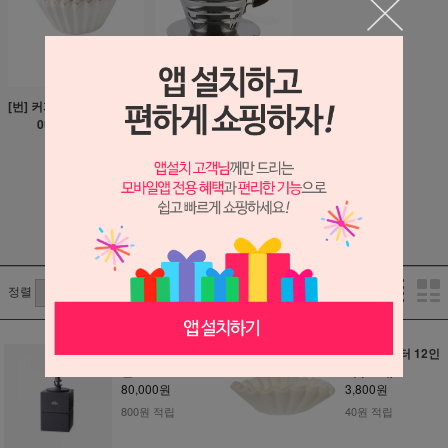
[번] 커피필터 8.5인치 (50
칼리타 웨이브 스테인레
0매or 1000매)
스 드리퍼 155 or 185
16,950원
40,000원
130원 적립
400원 적립
1
/
1
정렬
칼리타 큐빅 핸드
YJ 커피필터 12인
밀
치 (50매)
80,000원
3,800원
800원 적립
40원 적립