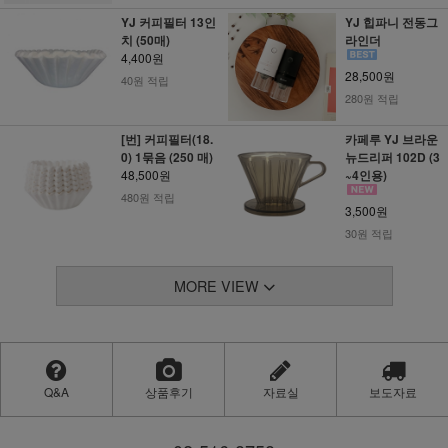
YJ 커피필터 13인
YJ 힙파니 전동그
치 (50매)
라인더
4,400원
28,500원
40원 적립
280원 적립
[번] 커피필터(18.
카페루 YJ 브라운
0) 1묶음 (250 매)
뉴드리퍼 102D (3
48,500원
~4인용)
480원 적립
3,500원
30원 적립
MORE VIEW
Q&A
상품후기
자료실
보도자료