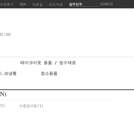
Q&A
SEARCH
구매후기
자료실
보도자료
2:00
테이크아웃 용품 / 빙수재료
기.보냉통
청소용품
N)
72)
수중집어등
(1)