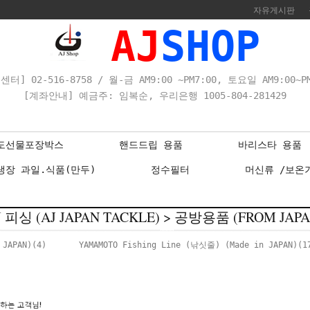
자유게시판
AJ
SHOP
센터] 02-516-8758 / 월-금 AM9:00 ~PM7:00, 토요일 AM9:00~PM
[계좌안내] 예금주: 임복순, 우리은행 1005-804-281429
도선물포장박스
핸드드립 용품
바리스타 용품
냉장 과일.식품(만두)
정수필터
머신류 /보온
J 피싱 (AJ JAPAN TACKLE)
>
공방용품 (FROM JAPA
JAPAN)
(4)
YAMAMOTO Fishing Line (낚싯줄) (Made in JAPAN)
(1