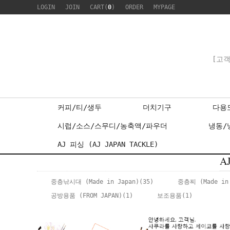
LOGIN
JOIN
CART(
0
)
ORDER
MYPAGE
[고객
커피/티/생두
더치기구
다용
시럽/소스/스무디/농축액/파우더
냉동/
AJ 피싱 (AJ JAPAN TACKLE)
A
중층낚시대 (Made in Japan)
(35)
중층찌 (Made in 
공방용품 (FROM JAPAN)
(1)
보조용품
(1)