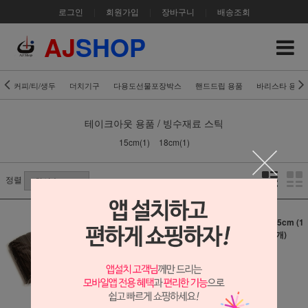
로그인
|
회원가입
|
장바구니
|
배송조회
AJ
SHOP
커피/티/생두
더치기구
다용도선물포장박스
핸드드립 용품
바리스타 용품
테이크아웃 용품 / 빙수재료
스틱
15cm(1)
18cm(1)
정렬
커피스틱 18cm (1
커피스틱 15cm (1
봉지-1000개)
봉지-1000개)
3,700원
3,500원
30원 적립
30원 적립