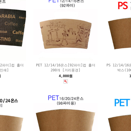
[92파이]컵 홀더
PET 12/14/16온스[92파이]컵 홀더
PS 12/14/1
랙인쇄]
200개 [거리풍경]
박스(10
원
4,000원