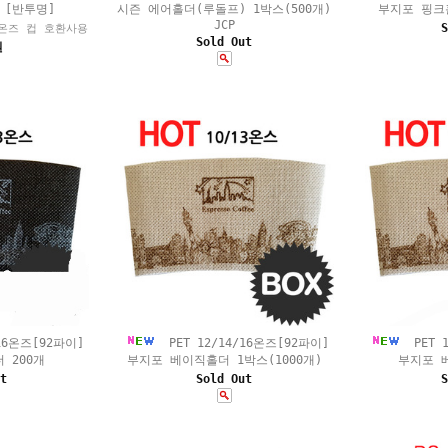
 [반투명]
시즌 에어홀더(루돌프) 1박스(500개)
부지포 핑크홀
JCP
S
24온즈 컵 호환사용
Sold Out
원
16온즈[92파이]
PET 12/14/16온즈[92파이]
PET 
 200개
부지포 베이직홀더 1박스(1000개)
부지포 
t
Sold Out
S