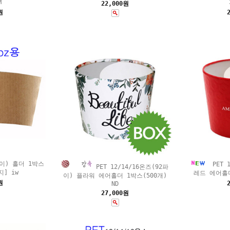
M
22,000원
원
파이) 홀더 1박스
PET 
PET 12/14/16온즈(92파
지] iw
레드 에어홀더
이) 플라워 에어홀더 1박스(500개)
원
ND
27,000원