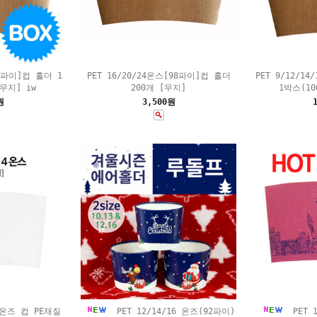
98파이]컵 홀더 1
PET 16/20/24온스[98파이]컵 홀더
PET 9/12/1
[무지] iw
200개 [무지]
1박스(10
원
3,500원
0온즈 컵 PE재질
PET 12/14/16 온즈(92파이)
PET 