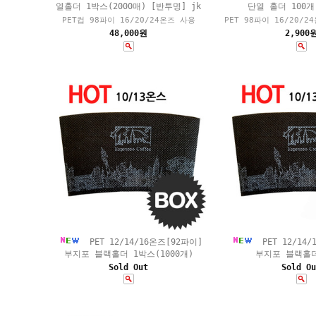
열홀더 1박스(2000매) [반투명] jk
단열 홀더 100개
PET컵 98파이 16/20/24온즈 사용
PET 98파이 16/20/
48,000원
2,900
PET 12/14/16온즈[92파이]
PET 12/14/
부지포 블랙홀더 1박스(1000개)
부지포 블랙홀더
Sold Out
Sold Ou