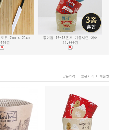
우 7mm x 21cm
종이컵 10/13온즈 겨울시즌 에어
,440원
22,000원
낮은가격
높은가격
제품명