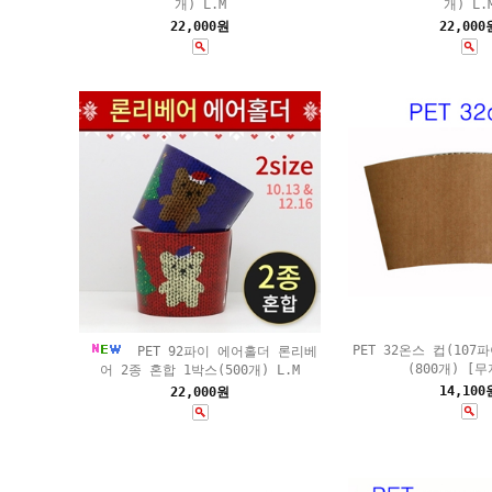
개) L.M
개) L.
22,000원
22,000
PET 32온스 컵(107
PET 92파이 에어홀더 론리베
(800개) [무
어 2종 혼합 1박스(500개) L.M
14,100
22,000원