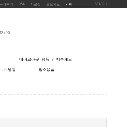
Q&A
SEARCH
구매후기
자료실
보도자료
2:00
테이크아웃 용품 / 빙수재료
기.보냉통
청소용품