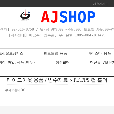
자유게시판
AJ
SHOP
센터] 02-516-8758 / 월-금 AM9:00 ~PM7:00, 토요일 AM9:00~PM
[계좌안내] 예금주: 임복순, 우리은행 1005-804-281429
도선물포장박스
핸드드립 용품
바리스타 용품
냉장 과일.식품(만두)
정수필터
머신류 /보온
테이크아웃 용품 / 빙수재료
>
PET/PS 컵 홀더
부지포홀더
(8)