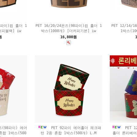
92파이)컵 홀더 1
PET 16/20/24온즈(98파이)컵 홀더 1
PET 12/14/
커피블랙] iw
박스(1000개) [더커피기본] iw
1박스(10
원
16,800원
즈(98파이) 에어
PET 92파이 에어홀더 체크패
PET 1
합 1박스(500
턴 2종 혼합 1박스(500개) L.M
홀더 론리베어 