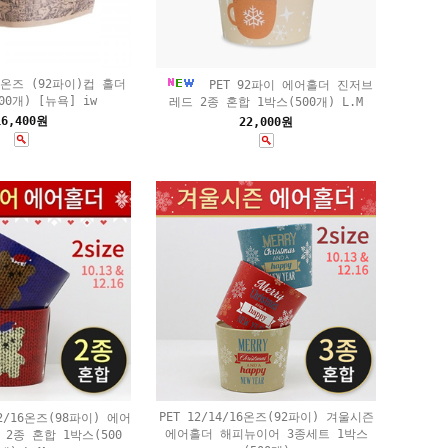
16온즈 (92파이)컵 홀더
PET 92파이 에어홀더 진저브
00개) [뉴욕] iw
레드 2종 혼합 1박스(500개) L.M
16,400원
22,000원
PET 12/14/16온즈(92파이) 겨울시즌
2/16온즈(98파이) 에어
에어홀더 해피뉴이어 3종세트 1박스
2종 혼합 1박스(500