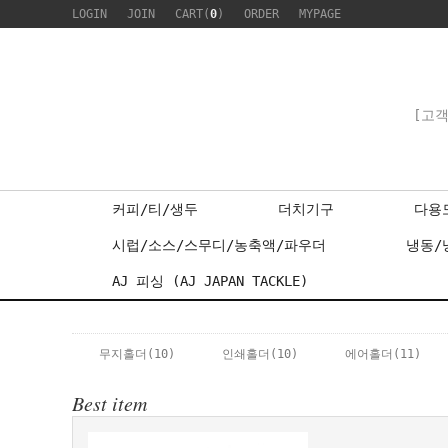
LOGIN
JOIN
CART(
0
)
ORDER
MYPAGE
[고객
커피/티/생두
더치기구
다용
시럽/소스/스무디/농축액/파우더
냉동/
AJ 피싱 (AJ JAPAN TACKLE)
무지홀더
(10)
인쇄홀더
(10)
에어홀더
(11)
Best item