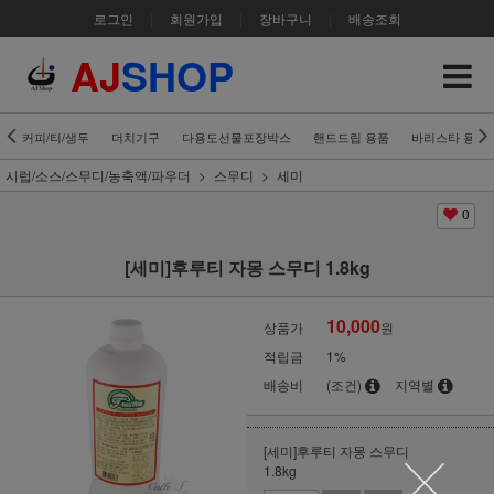
로그인
|
회원가입
|
장바구니
|
배송조회
AJ
SHOP
커피/티/생두
더치기구
다용도선물포장박스
핸드드립 용품
바리스타 용품
시럽/소스/스무디/농축액/파우더
스무디
세미
0
[세미]후루티 자몽 스무디 1.8kg
10,000
상품가
원
적립금
1%
배송비
(조건)
지역별
[세미]후루티 자몽 스무디
1.8kg